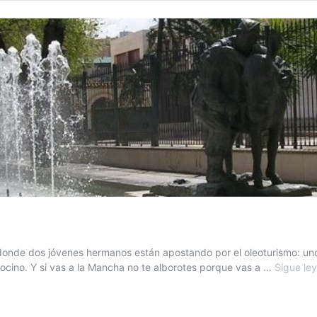
ca donde dos jóvenes hermanos están apostando por el oleoturismo: 
ino. Y si vas a la Mancha no te alborotes porque vas a …
Sigue le