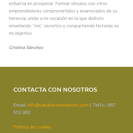
esfuerza en prosperar. Formar vínculos con otros
emprendedores comprometidos y enamorados de su
herencia, unido a mi vocación en la que disfruto
enseñando “mis” secretos y compartiendo historias es
mi objetivo.
Cristina Sánchez
CONTACTA CON NOSOTROS
Email:
info@caballerosandantes.com
|
Telfs.: 667
552 882
Política de cookies